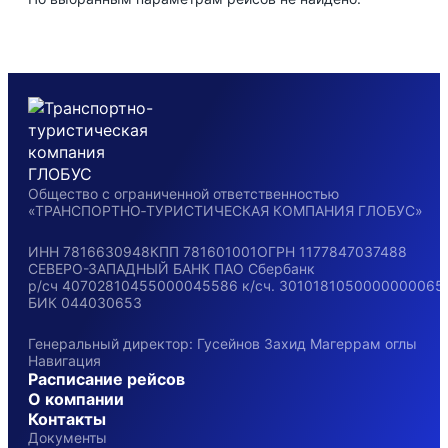
Общество с ограниченной ответственностью
«ТРАНСПОРТНО‑ТУРИСТИЧЕСКАЯ КОМПАНИЯ ГЛОБУС»
ИНН 7816630948
КПП 781601001
ОГРН 1177847037488
СЕВЕРО-ЗАПАДНЫЙ БАНК ПАО Сбербанк
р/сч
40702810455000045586
к/сч.
3010181050000000065
БИК 044030653
Генеральный директор: Гусейнов Захид Магеррам оглы
Навигация
Расписание рейсов
О компании
Контакты
Документы